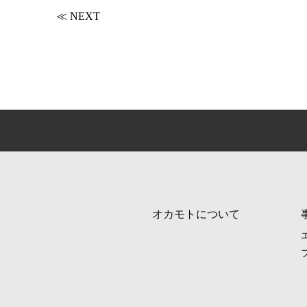
t
e
e
≪ NEXT
t
b
e
o
r
o
k
オカモトについて