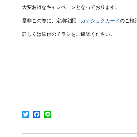
大変お得なキャンペーンとなっております。
是非この際に、定期宅配、
カナショクカード
のご検
詳しくは添付のチラシをご確認ください。
T
F
L
w
a
i
i
c
n