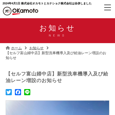
2024年4月1日 株式会社オカモトと
カナショク株式会社は合併しました
お知らせ
NEWS
ホーム
お知らせ
【セルフ富山婦中店】新型洗車機導入及び給油レーン増設のお
知らせ
【セルフ富山婦中店】新型洗車機導入及び給
油レーン増設のお知らせ
T
F
L
w
a
i
i
c
n