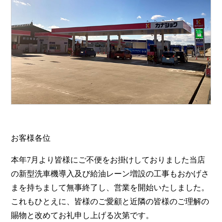
t
e
e
t
b
e
o
r
o
k
お客様各位
本年7月より皆様にご不便をお掛けしておりました当店
の新型洗車機導入及び給油レーン増設の工事もおかげさ
まを持ちまして無事終了し、営業を開始いたしました。
これもひとえに、皆様のご愛顧と近隣の皆様のご理解の
賜物と改めてお礼申し上げる次第です。