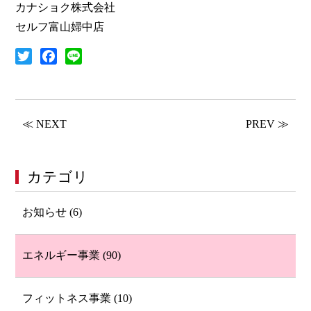
カナショク株式会社
セルフ富山婦中店
T
F
L
w
a
i
i
c
n
t
e
e
≪ NEXT
PREV ≫
t
b
e
o
r
o
カテゴリ
k
お知らせ (6)
エネルギー事業 (90)
フィットネス事業 (10)